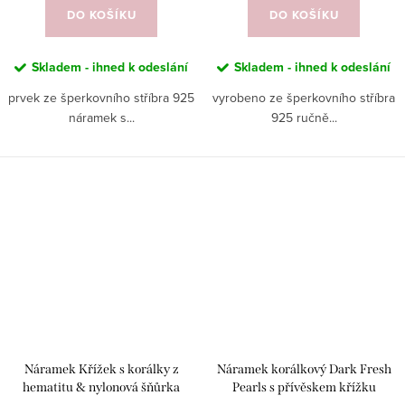
DO KOŠÍKU
DO KOŠÍKU
Skladem - ihned k odeslání
Skladem - ihned k odeslání
prvek ze šperkovního stříbra 925
vyrobeno ze šperkovního stříbra
náramek s...
925 ručně...
Náramek Křížek s korálky z
Náramek korálkový Dark Fresh
hematitu & nylonová šňůrka
Pearls s přívěskem křížku