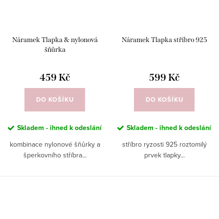
Náramek Tlapka & nylonová
Náramek Tlapka stříbro 925
šňůrka
459 Kč
599 Kč
DO KOŠÍKU
DO KOŠÍKU
Skladem - ihned k odeslání
Skladem - ihned k odeslání
kombinace nylonové šňůrky a
stříbro ryzosti 925 roztomilý
šperkovního stříbra...
prvek tlapky...