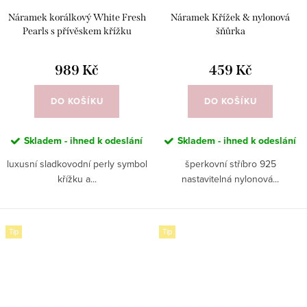
Náramek korálkový White Fresh
Náramek Křížek & nylonová
Pearls s přívěskem křížku
šňůrka
989 Kč
459 Kč
DO KOŠÍKU
DO KOŠÍKU
Skladem - ihned k odeslání
Skladem - ihned k odeslání
luxusní sladkovodní perly symbol
šperkovní stříbro 925
křížku a...
nastavitelná nylonová...
Tip
Tip