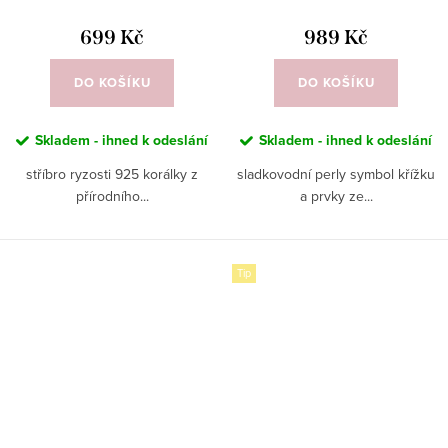
699 Kč
989 Kč
DO KOŠÍKU
DO KOŠÍKU
Skladem - ihned k odeslání
Skladem - ihned k odeslání
stříbro ryzosti 925 korálky z
sladkovodní perly symbol křížku
přírodního...
a prvky ze...
Tip