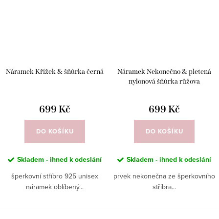
Náramek Křížek & šňůrka černá
Náramek Nekonečno & pletená
nylonová šňůrka růžova
699 Kč
699 Kč
DO KOŠÍKU
DO KOŠÍKU
Skladem - ihned k odeslání
Skladem - ihned k odeslání
šperkovní stříbro 925 unisex
prvek nekonečna ze šperkovního
náramek oblíbený...
stříbra...