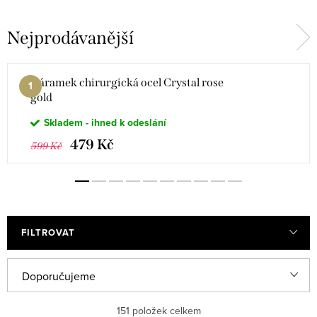
Nejprodávanější
Náramek chirurgická ocel Crystal rose
gold
Skladem - ihned k odeslání
479 Kč
599 Kč
FILTROVAT
Ř
Doporučujeme
a
Nejlevnější
151
položek celkem
z