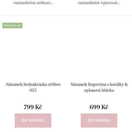
nastavitelná velikost...
nastavitelné nylonové...
Výhodný set
Náramek Sedmikráska stříbro
Náramek Kopretina s korálky &
925
nylonová šňůrka
799 Kč
699 Kč
DO KOŠÍKU
DO KOŠÍKU