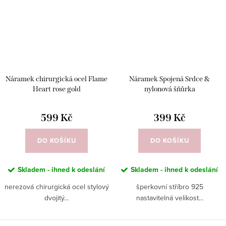
Náramek chirurgická ocel Flame
Náramek Spojená Srdce &
Heart rose gold
nylonová šňůrka
599 Kč
399 Kč
DO KOŠÍKU
DO KOŠÍKU
Skladem - ihned k odeslání
Skladem - ihned k odeslání
nerezová chirurgická ocel stylový
šperkovní stříbro 925
dvojitý...
nastavitelná velikost...