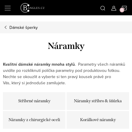
|
N
Přejít
na
obsah
K
Dámské šperky
Náramky
Kvalitní dámské náramky mnoha stylů
. Parametry všech náramků
uvidíte po rozkliknutí políčka parametry pod produktovou fotkou.
Nechte se okouzlit a vyberte si ten pravý kousek právě pro
Vás, který si jednoduše zamilujete.
Stříbrné náramky
Náramky stříbro & šňůrka
Náramky z chirurgické oceli
Korálkové náramky