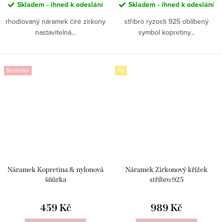
Skladem - ihned k odeslání
Skladem - ihned k odeslání
rhodiovaný náramek čiré zirkony
stříbro ryzosti 925 oblíbený
nastavitelná...
symbol kopretiny...
Bestseller
Tip
Náramek Kopretina & nylonová
Náramek Zirkonový křížek
šňůrka
stříbro 925
459 Kč
989 Kč