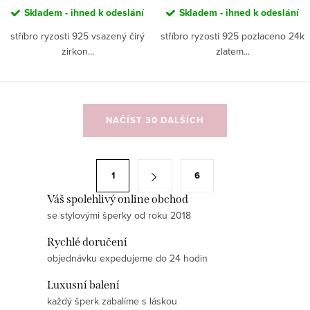
Skladem - ihned k odeslání
Skladem - ihned k odeslání
stříbro ryzosti 925 vsazený čirý
stříbro ryzosti 925 pozlaceno 24k
zirkon...
zlatem...
O
NAČÍST 30 DALŠÍCH
v
l
á
S
1
6
d
t
a
Váš spolehlivý online obchod
r
se stylovými šperky od roku 2018
c
á
í
n
Rychlé doručení
p
k
objednávku expedujeme do 24 hodin
r
o
Luxusní balení
v
v
každý šperk zabalíme s láskou
k