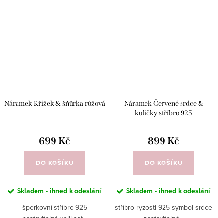
Náramek Křížek & šňůrka růžová
Náramek Červené srdce &
kuličky stříbro 925
699 Kč
899 Kč
DO KOŠÍKU
DO KOŠÍKU
Skladem - ihned k odeslání
Skladem - ihned k odeslání
šperkovní stříbro 925
stříbro ryzosti 925 symbol srdce
nastavitelná velikost...
nastavitelná...