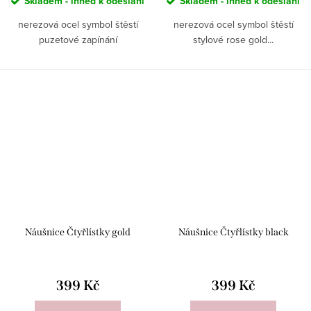
Skladem - ihned k odeslání
Skladem - ihned k odeslání
nerezová ocel symbol štěstí
nerezová ocel symbol štěstí
puzetové zapínání
stylové rose gold...
Náušnice Čtyřlístky gold
Náušnice Čtyřlístky black
399 Kč
399 Kč