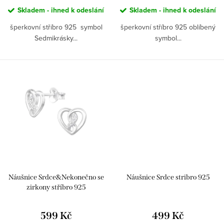
ů
Skladem - ihned k odeslání
Skladem - ihned k odeslání
šperkovní stříbro 925 symbol
šperkovní stříbro 925 oblíbený
Sedmikrásky...
symbol...
Náušnice Srdce&Nekonečno se
Náušnice Srdce stribro 925
zirkony stříbro 925
599 Kč
499 Kč