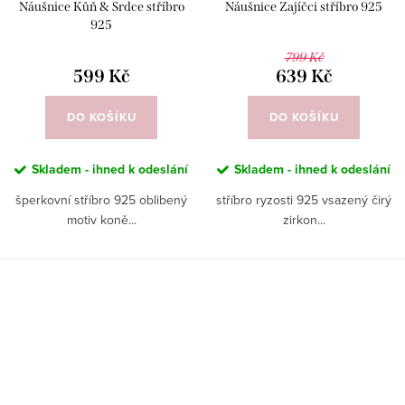
Náušnice Kůň & Srdce stříbro
Náušnice Zajíčci stříbro 925
925
799 Kč
599 Kč
639 Kč
DO KOŠÍKU
DO KOŠÍKU
Skladem - ihned k odeslání
Skladem - ihned k odeslání
šperkovní stříbro 925 oblibený
stříbro ryzosti 925 vsazený čirý
motiv koně...
zirkon...