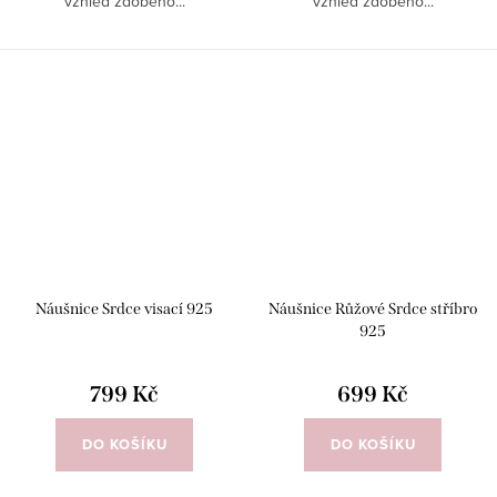
vzhled zdobeno...
vzhled zdobeno...
Náušnice Srdce visací 925
Náušnice Růžové Srdce stříbro
925
799 Kč
699 Kč
DO KOŠÍKU
DO KOŠÍKU