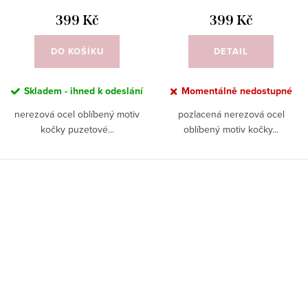
399 Kč
399 Kč
DO KOŠÍKU
DETAIL
Skladem - ihned k odeslání
Momentálně nedostupné
nerezová ocel oblíbený motiv
pozlacená nerezová ocel
kočky puzetové...
oblíbený motiv kočky...