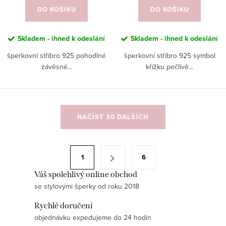
DO KOŠÍKU
DO KOŠÍKU
Skladem - ihned k odeslání
Skladem - ihned k odeslání
šperkovní stříbro 925 pohodlné
šperkovní stříbro 925 symbol
závěsné...
křížku pečlivě...
O
NAČÍST 30 DALŠÍCH
v
l
á
S
1
6
d
t
a
Váš spolehlivý online obchod
r
se stylovými šperky od roku 2018
c
á
í
n
Rychlé doručení
p
k
objednávku expedujeme do 24 hodin