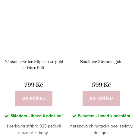
Náušnice Srdce Elipse rose gold
Náušnice Zirconia gold
stříbro 925
799 Kč
599 Kč
DO KOŠÍKU
DO KOŠÍKU
Skladem - ihned k odeslání
Skladem - ihned k odeslání
šperkovní stříbro 925 pečlivě
nerezová chirurgická ocel stylový
vsazené zirkony...
design...