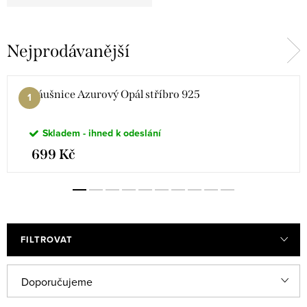
Nejprodávanější
Náušnice Azurový Opál stříbro 925
Skladem - ihned k odeslání
699 Kč
FILTROVAT
Ř
Doporučujeme
a