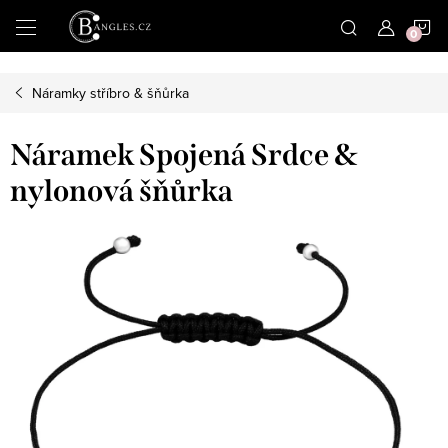
|
N
Přejít
na
obsah
K
Náramky stříbro & šňůrka
Náramek Spojená Srdce &
nylonová šňůrka