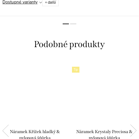
Dostupné varianty
+ další
Tip
Náramek Křížek hladký &
Náramek Krystaly Preciosa &
nylonová šňůrka
nylonová šňůrka