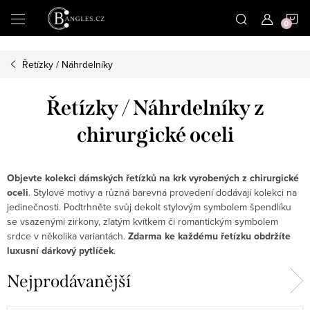
|
N
Přejít
na
obsah
K
Řetízky / Náhrdelníky
Řetízky / Náhrdelníky z
chirurgické oceli
Objevte kolekci dámských řetízků na krk vyrobených z chirurgické
oceli
. Stylové motivy a různá barevná provedení dodávají kolekci na
jedinečnosti. Podtrhněte svůj dekolt stylovým symbolem špendlíku
se vsazenými zirkony, zlatým kvítkem či romantickým symbolem
srdce v několika variantách.
Zdarma ke každému řetízku obdržíte
luxusní dárkový pytlíček
.
Nejprodávanější