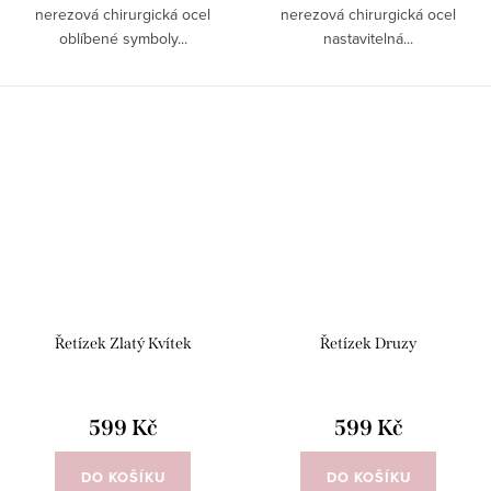
nerezová chirurgická ocel
nerezová chirurgická ocel
oblíbené symboly...
nastavitelná...
Řetízek Zlatý Kvítek
Řetízek Druzy
599 Kč
599 Kč
DO KOŠÍKU
DO KOŠÍKU