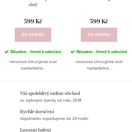
zlatý
599 Kč
599 Kč
DO KOŠÍKU
DO KOŠÍKU
Skladem - ihned k odeslání
Skladem - ihned k odeslání
nerezová chirurgická ocel
nerezová chirurgická ocel
nastavitelná...
nastavitelná...
O
Váš spolehlivý online obchod
se stylovými šperky od roku 2018
v
l
Rychlé doručení
á
objednávku expedujeme do 24 hodin
d
Luxusní balení