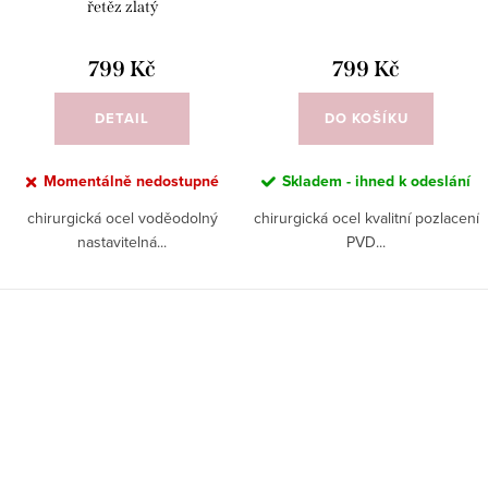
řetěz zlatý
799 Kč
799 Kč
DETAIL
DO KOŠÍKU
Momentálně nedostupné
Skladem - ihned k odeslání
chirurgická ocel voděodolný
chirurgická ocel kvalitní pozlacení
nastavitelná...
PVD...