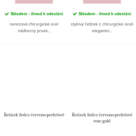
Skladem - ihned k odeslání
Skladem - ihned k odeslání
nerezová chirurgická ocel
stylový řetízek z chirurgické oceli
nádherný prvek...
elegantní...
Řetízek Srdce červeno-perleťové
Řetízek Srdce červeno-perleťové
rose gold