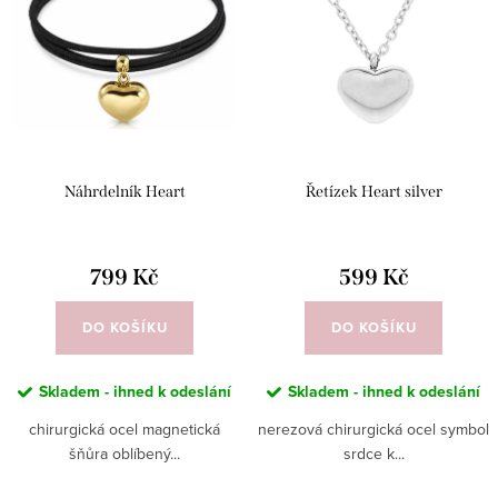
í
p
p
Abecedně
i
r
s
o
p
d
r
u
Náhrdelník Heart
Řetízek Heart silver
o
k
d
t
u
799 Kč
599 Kč
ů
k
DO KOŠÍKU
DO KOŠÍKU
t
ů
Skladem - ihned k odeslání
Skladem - ihned k odeslání
chirurgická ocel magnetická
nerezová chirurgická ocel symbol
šňůra oblíbený...
srdce k...