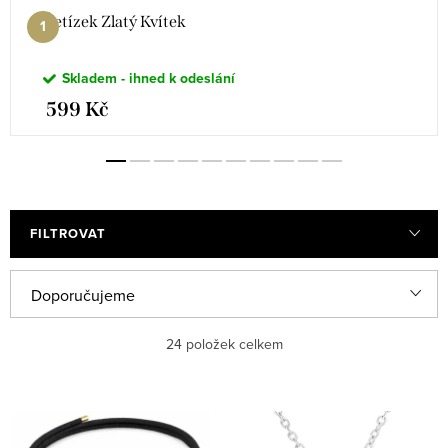
Řetízek Zlatý Kvítek
Skladem - ihned k odeslání
599 Kč
FILTROVAT
Ř
Doporučujeme
a
Nejlevnější
24
položek celkem
z
e
Nejdražší
V
n
ý
Nejprodávanější