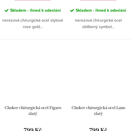
Skladem - ihned k odeslání
Skladem - ihned k odeslání
nerezová chirurgická ocel stylové
nerezová chirurgická ocel
rose gold...
oblíbený symbol...
Choker chirurgická ocel Figaro
Choker chirurgická ocel Lano
zlatý
zlatý
799 Kč
799 Kč