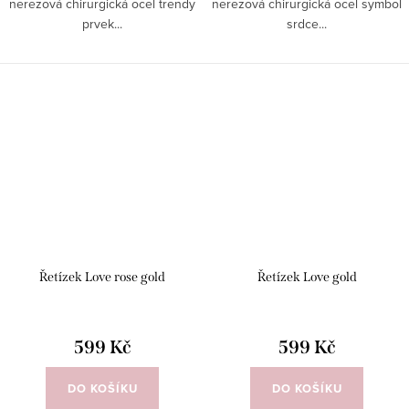
nerezová chirurgická ocel trendy
nerezová chirurgická ocel symbol
prvek...
srdce...
Řetízek Love rose gold
Řetízek Love gold
599 Kč
599 Kč
DO KOŠÍKU
DO KOŠÍKU