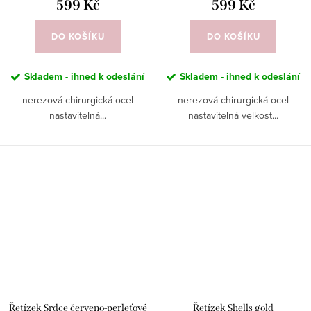
599 Kč
599 Kč
DO KOŠÍKU
DO KOŠÍKU
Skladem - ihned k odeslání
Skladem - ihned k odeslání
nerezová chirurgická ocel
nerezová chirurgická ocel
nastavitelná...
nastavitelná velkost...
Řetízek Srdce červeno-perleťové
Řetízek Shells gold