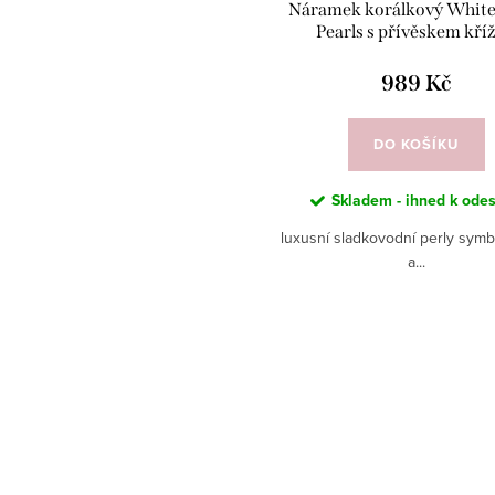
Náramek korálkový White
Pearls s přívěskem kří
989 Kč
DO KOŠÍKU
Skladem - ihned k odes
luxusní sladkovodní perly symb
a...