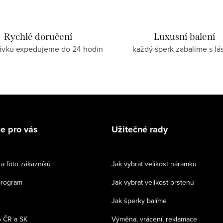
Rychlé doručení
Luxusní balení
ávku expedujeme do 24 hodin
každý šperk zabalíme s lá
e pro vás
Užitečné rady
a foto zákazníků
Jak vybrat velikost náramku
program
Jak vybrat velikost prstenu
Jak šperky balíme
 ČR a SK
Výměna, vrácení, reklamace