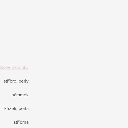
lkové náramky
stříbro, perly
náramek
křížek, perla
stříbrná