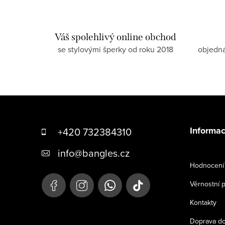
Váš spolehlivý online obchod
se stylovými šperky od roku 2018
objedn
Z
á
Informac
+420 732384310
p
info
@
bangles.cz
a
Hodnocení 
t
Věrnostní 
í
Kontakty
Doprava do