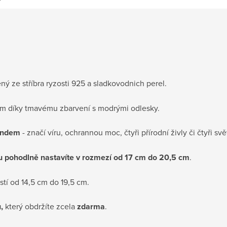
ý ze stříbra ryzosti 925 a sladkovodnich perel.
m díky tmavému zbarvení s modrými odlesky.
rendem
- značí víru, ochrannou moc, čtyři přírodní živly či čtyři sv
u pohodlně nastavíte v rozmezí od 17 cm do 20,5 cm
.
tí od 14,5 cm do 19,5 cm.
,
který obdržíte zcela
zdarma
.