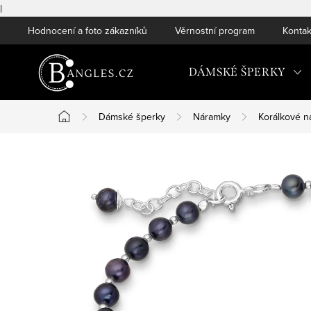
|
Přejít
Hodnocení a foto zákazníků
Věrnostní program
Kontak
na
obsah
DÁMSKÉ ŠPERKY
Dámské šperky
Náramky
Korálkové n
Domů