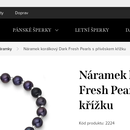
ty
Doprava do ČR a SK
PÁNSKÉ ŠPERKY
LETNÍ ŠPERKY
D
áramky
Náramek korálkový Dark Fresh Pearls s přívěskem křížku
Náramek 
Fresh Pea
křížku
Kód produktu:
2224