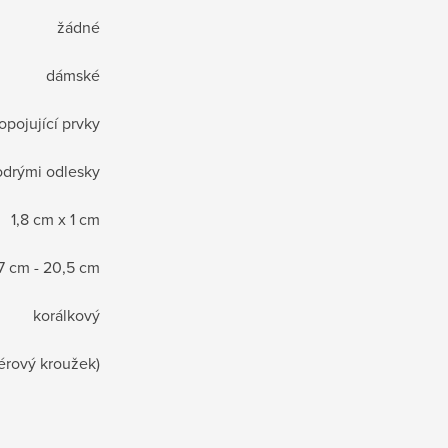
žádné
dámské
opojující prvky
drými odlesky
1,8 cm x 1 cm
7 cm - 20,5 cm
korálkový
érový kroužek)