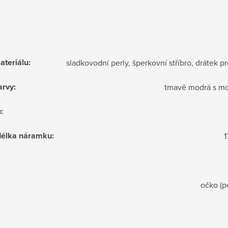
ateriálu
:
sladkovodní perly, šperkovní stříbro, drátek pr
arvy
:
tmavě modrá s mo
u
:
 délka náramku
:
1
očko (p