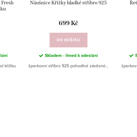
 Fresh
Náušnice Křížky hladké stříbro 925
Řet
žku
699 Kč
DO KOŠÍKU
lání
Skladem - ihned k odeslání
ol křížku
šperkovní stříbro 925 pohodlné závěsné...
šperkov