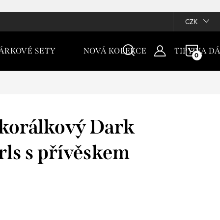
CZK
NÁKU
ÁRKOVÉ SETY
NOVÁ KOLEKCE
TIPY NA D
KOŠÍ
korálkový Dark
rls s přívěskem