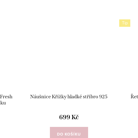
Tip
Fresh
Náušnice Křížky hladké stříbro 925
Řet
žku
699 Kč
DO KOŠÍKU