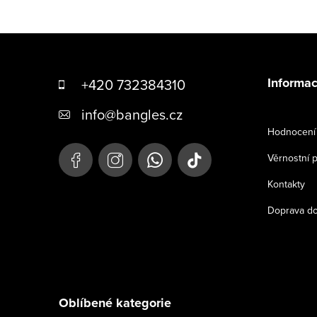
Z
á
Informac
+420 732384310
p
info
@
bangles.cz
a
Hodnocení 
t
Věrnostní 
í
Kontakty
Doprava do
Oblíbené kategorie