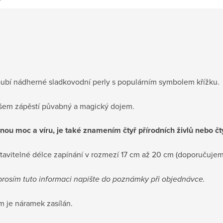
oubí nádherné sladkovodní perly s populárním symbolem křížku.
vašem zápěstí půvabný a magický dojem.
nnou moc a víru, je také znamením čtyř přírodních živlů nebo čt
tavitelné délce zapínání v rozmezí 17 cm až 20 cm (doporučujem
prosím tuto informaci napište do poznámky při objednávce.
ém je náramek zasílán.