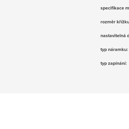
specifikace m
rozměr křížk
nastavitelná
typ náramku
:
typ zapínání
: