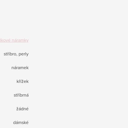
lkové náramky
stříbro, perly
náramek
křížek
stříbrná
žádné
dámské