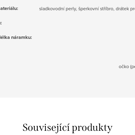
ateriálu
:
sladkovodní perly, šperkovní stříbro, drátek pr
u
:
 délka náramku
:
očko (p
Související produkty