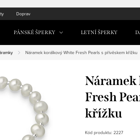
ty
Doprava do ČR a SK
PÁNSKÉ ŠPERKY
LETNÍ ŠPERKY
D
áramky
Náramek korálkový White Fresh Pearls s přívěskem křížku
Náramek 
Fresh Pea
křížku
Kód produktu:
2227