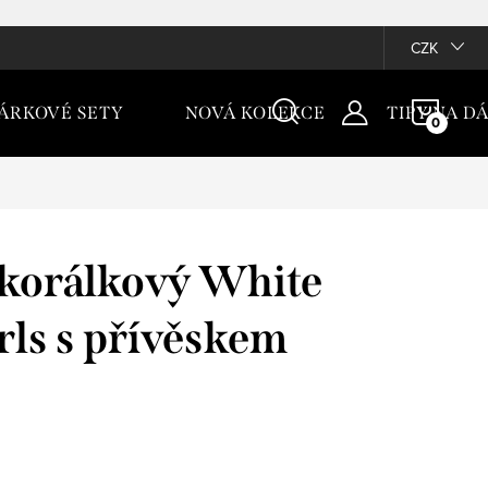
CZK
NÁKU
ÁRKOVÉ SETY
NOVÁ KOLEKCE
TIPY NA D
KOŠÍ
korálkový White
rls s přívěskem