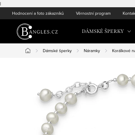
|
Přejít
Hodnocení a foto zákazníků
Věrnostní program
Kontak
na
obsah
DÁMSKÉ ŠPERKY
Dámské šperky
Náramky
Korálkové n
Domů