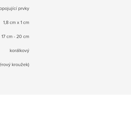
opojující prvky
1,8 cm x 1 cm
17 cm - 20 cm
korálkový
érový kroužek)