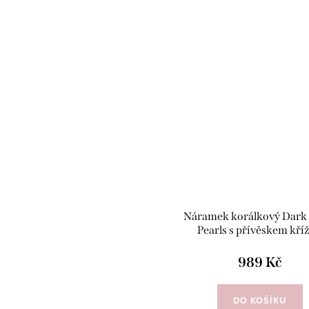
Náramek korálkový Dark 
Pearls s přívěskem kří
989 Kč
DO KOŠÍKU