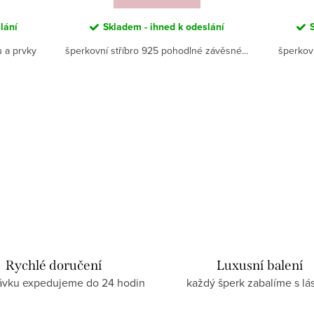
lání
Skladem - ihned k odeslání
u a prvky
šperkovní stříbro 925 pohodlné závěsné...
šperkov
Rychlé doručení
Luxusní balení
ávku expedujeme do 24 hodin
každý šperk zabalíme s lá