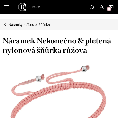
|
N
Přejít
na
obsah
K
Náramky stříbro & šňůrka
Náramek Nekonečno & pletená
nylonová šňůrka růžova