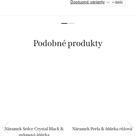
Dostupné varianty
+ další
Náramek Srdce Crystal Black &
Náramek Perla & šňůrka růžová
nylonová šňůrka