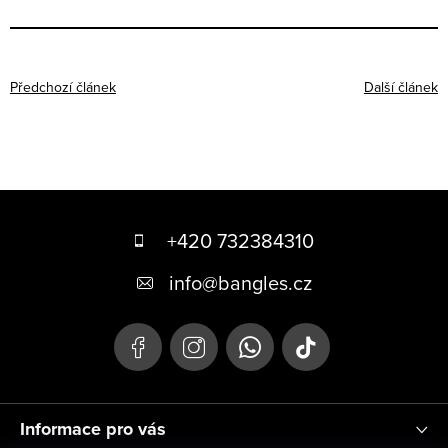
Předchozí článek
Další článek
Z
á
+420 732384310
p
info
@
bangles.cz
a
t
í
Informace pro vás