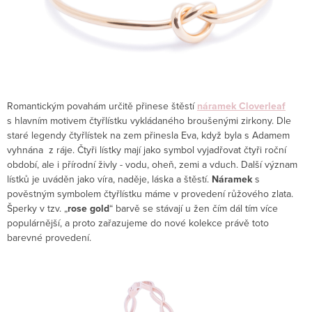
Romantickým povahám určitě přinese štěstí
náramek Cloverleaf
s hlavním motivem čtyřlístku vykládaného broušenými zirkony. Dle
staré legendy čtyřlístek na zem přinesla Eva, když byla s Adamem
vyhnána z ráje. Čtyři lístky mají jako symbol vyjadřovat čtyři roční
období, ale i přírodní živly - vodu, oheň, zemi a vduch. Další význam
lístků je uváděn jako víra, naděje, láska a štěstí.
Náramek
s
pověstným symbolem čtyřlístku máme v provedení růžového zlata.
Šperky v tzv. „
rose gold
“ barvě se stávají u žen čím dál tím více
populárnější, a proto zařazujeme do nové kolekce právě toto
barevné provedení.