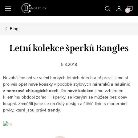
|
N
Přejít
na
obsah
K
Blog
Letní kolekce šperků Bangles
5.8.2018
Nezahálíme ani ve velmi horkých letních dnech a připravili jsme si
pro vás opět
nové kousky
v podobě stylových
náramků a náušnic
z nerezové chirurgické oceli
. Do
nové kolekce
jsme vzhledem
k letnímu období zařadili i šperky, se kterými se můžete bez obav
koupat. Zaměřili jsme se na čistý design a štíhlé linie s moderními
prvky, které jsou právě trendy.