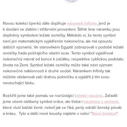
Novou kolekci šperků dále doplňuje
náramek Infinity
, jenž je
k dostání ve zlatém i stříbrném provedení. Štíhlé linie náramku jsou
doplněny symbolem ležaté osmičky. Málokdo ví, že tento symbol
není jen matematickým vyjádřením nekonečna, ale má spoustu
dalších významů. Ve starověkém Egyptě zobrazovali v podobě ležaté
osmičky hada požírajícího vlastní ocas. Tento symbol vyjadřoval
nekonečný návrat od konce k začátku, respektive cyklickou podstatu
života na Zemi. Symbol ležaté osmičky může také nést význam
nekonečné náklonnosti k druhé osobě. Náramkem Infinity tak
můžete obdarovat vaši drahou polovičku a vyjádřit jí tím svou
neutuchající lásku.
Rozšířili jsme také pomalu se rozrůstající
kolekci náušnic
. Zařadili
jsme všemi oblíbený symbol srdce, ale třeba i
náušnice s perlami
,
které sluší každé ženě, neboť jak se říká, perly odráží ženský půvab
a krásu. Tyto a další nové kousky najdete v sekci "
Nová kolekce
".