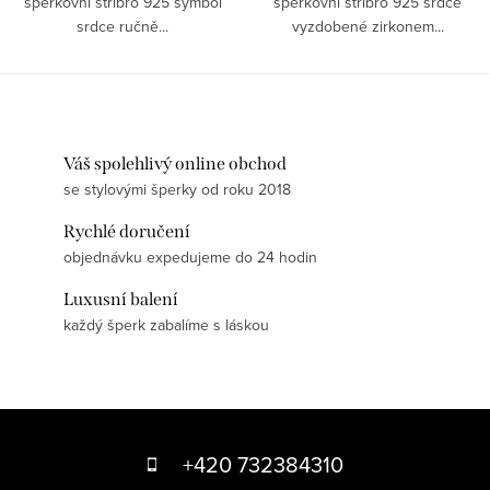
šperkovní stříbro 925 symbol
šperkovní stříbro 925 srdce
srdce ručně...
vyzdobené zirkonem...
Váš spolehlivý online obchod
se stylovými šperky od roku 2018
Rychlé doručení
objednávku expedujeme do 24 hodin
Luxusní balení
každý šperk zabalíme s láskou
Z
á
+420 732384310