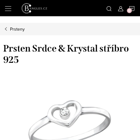
|
N
Přejít
na
obsah
K
Prsteny
Prsten Srdce & Krystal stříbro
925