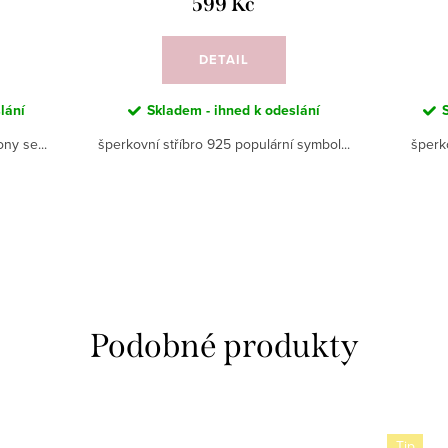
599 Kč
DETAIL
lání
Skladem - ihned k odeslání
ny se...
šperkovní stříbro 925 populární symbol...
šperk
Tip