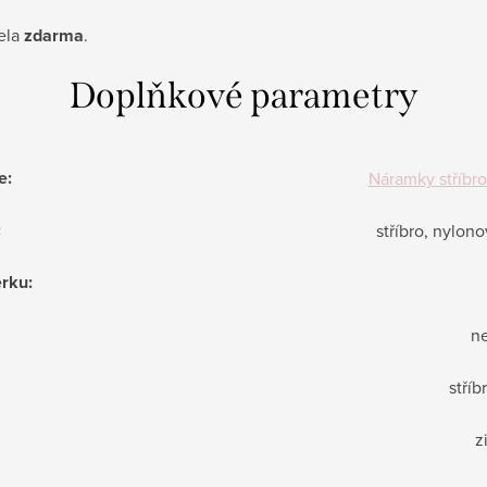
ela
zdarma
.
Doplňkové parametry
e
:
Náramky stříbro
:
stříbro, nylon
erku
:
n
stříb
z