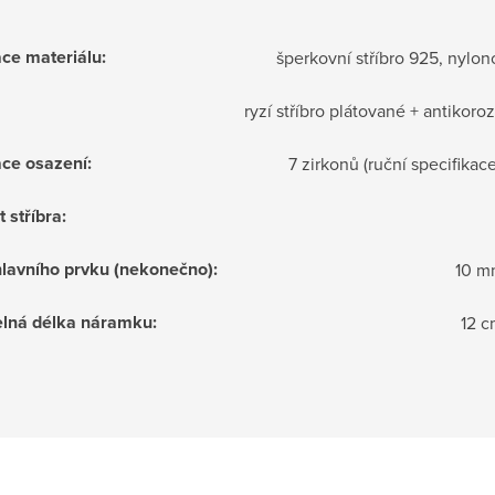
ace materiálu
:
šperkovní stříbro 925, nylon
ryzí stříbro plátované + antikoro
ace osazení
:
7 zirkonů (ruční specifikac
 stříbra
:
lavního prvku (nekonečno)
:
10 m
elná délka náramku
:
12 c