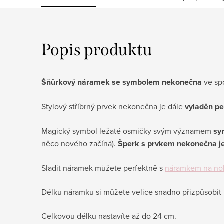
Popis produktu
Šňůrkový náramek se symbolem nekonečna
ve sp
Stylový stříbrný prvek nekonečna je dále
vyladěn pe
Magický symbol ležaté osmičky svým významem
sy
něco nového začíná).
Šperk s prvkem nekonečna je
Sladit náramek můžete perfektně s
náramkem na no
Délku náramku si můžete velice snadno přizpůsobit 
Celkovou délku nastavíte až do 24 cm.