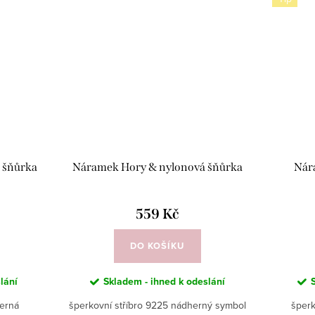
 šňůrka
Náramek Hory & nylonová šňůrka
Nár
559 Kč
DO KOŠÍKU
lání
Skladem - ihned k odeslání
černá
šperkovní stříbro 9225 nádherný symbol
šperk