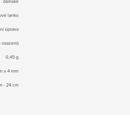
dámské
ové lanko
zní úprava
e osazení)
0,45 g
m x 4 mm
m - 24 cm