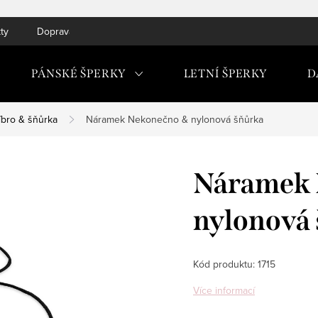
ty
Doprava do ČR a SK
PÁNSKÉ ŠPERKY
LETNÍ ŠPERKY
D
íbro & šňůrka
Náramek Nekonečno & nylonová šňůrka
Náramek 
nylonová
Kód produktu:
1715
Více informací