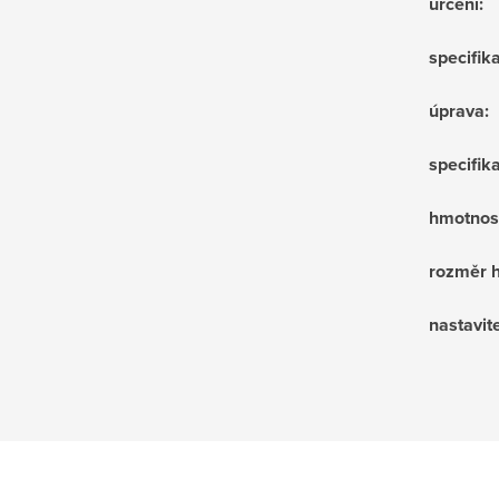
určení
:
specifik
úprava
:
specifik
hmotnost
rozměr h
nastavit