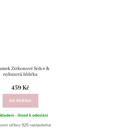
amek Zirkonové Srdce &
nylonová šňůrka
459 Kč
DO KOŠÍKU
Skladem - ihned k odeslání
ovní stříbro 925 nastavitelná