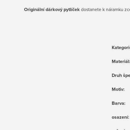
Originální dárkový pytlíček
dostanete k náramku zc
Kategori
Materiál
Druh šp
Motiv
:
Barva
:
osazení
: