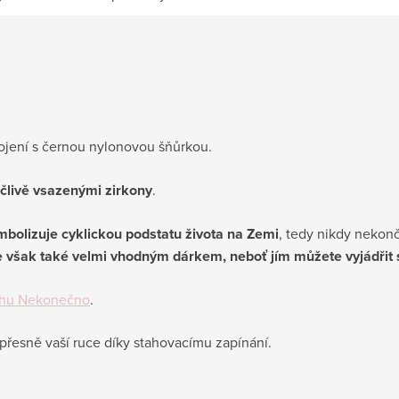
ojení s černou nylonovou šňůrkou.
člivě vsazenými zirkony
.
mbolizuje cyklickou podstatu života na Zemi
, tedy nikdy nekonč
 však také velmi vhodným dárkem, neboť jím
můžete vyjádřit 
hu Nekonečno
.
přesně vaší ruce díky stahovacímu zapínání.