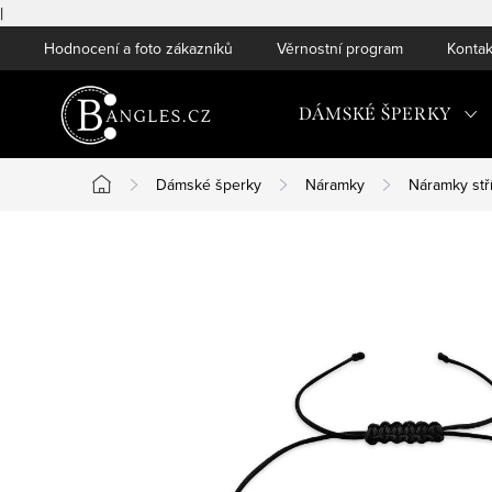
|
Přejít
Hodnocení a foto zákazníků
Věrnostní program
Kontak
na
obsah
DÁMSKÉ ŠPERKY
Dámské šperky
Náramky
Náramky stř
Domů