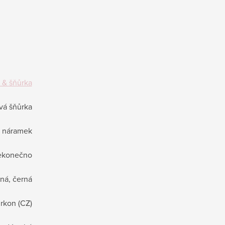
 & šňůrka
ová šňůrka
náramek
ekonečno
rná, černá
irkon (CZ)