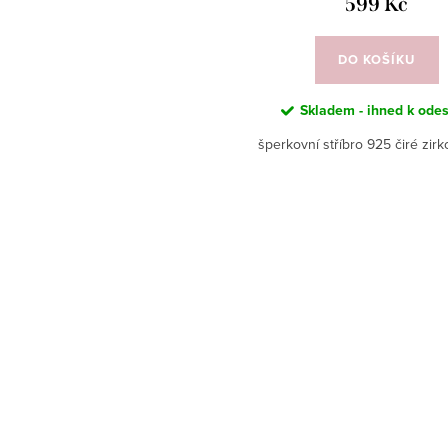
599 Kč
DO KOŠÍKU
Skladem - ihned k odes
šperkovní stříbro 925 čiré zirko