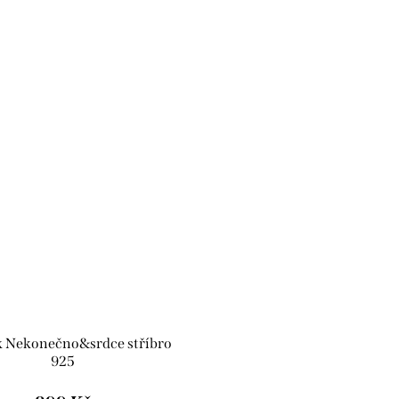
k Nekonečno&srdce stříbro
925