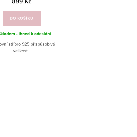
899 Kč
DO KOŠÍKU
Skladem - ihned k odeslání
ovní stříbro 925 přizpůsobivá
velikost...