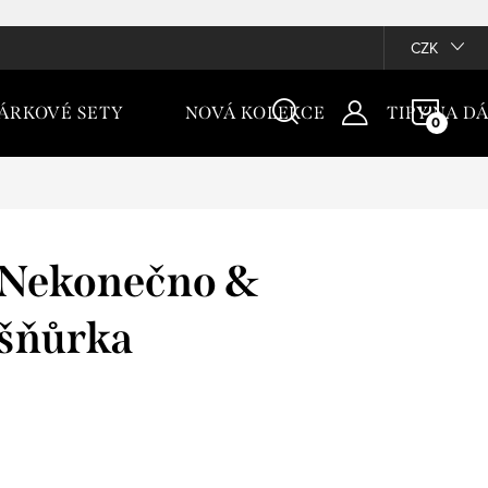
CZK
NÁKU
ÁRKOVÉ SETY
NOVÁ KOLEKCE
TIPY NA D
KOŠÍ
Nekonečno &
 šňůrka