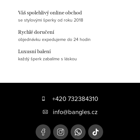
Váš spolehlivý online obchod
se stylovými šperky od roku 2018
Rychlé doručení
objednávku expedujeme do 24 hodin
Luxusní balení
každý šperk zabalíme s láskou
Z
á
+420 732384310
p
info
@
bangles.cz
a
t
í