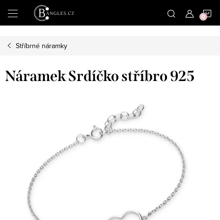
|
N
Přejít
na
obsah
K
Stříbrné náramky
Náramek Srdíčko stříbro 925