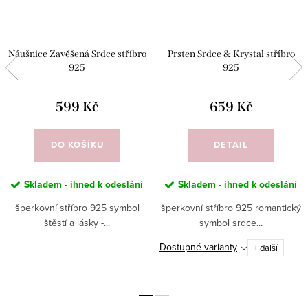
Náušnice Zavěšená Srdce stříbro
Prsten Srdce & Krystal stříbro
925
925
599 Kč
659 Kč
DO KOŠÍKU
DETAIL
Skladem - ihned k odeslání
Skladem - ihned k odeslání
šperkovní stříbro 925 symbol
šperkovní stříbro 925 romantický
štěstí a lásky -...
symbol srdce...
Dostupné varianty
+ další