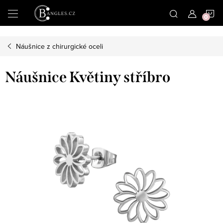
|
N
Přejít
na
obsah
K
Náušnice z chirurgické oceli
Náušnice Květiny stříbro