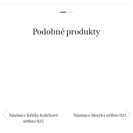
Náušnice Křížky kuličkové
Náušnice Motýlci stříbro 925
stříbro 925