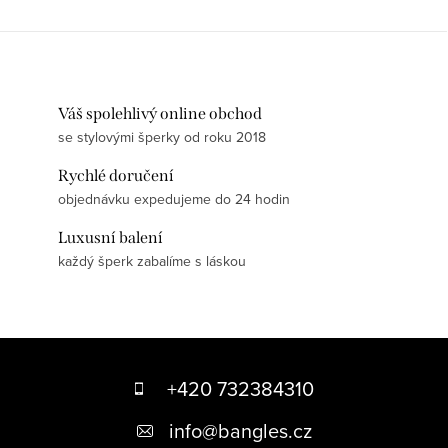
Váš spolehlivý online obchod
se stylovými šperky od roku 2018
Rychlé doručení
objednávku expedujeme do 24 hodin
Luxusní balení
každý šperk zabalíme s láskou
Z
á
+420 732384310
p
info
@
bangles.cz