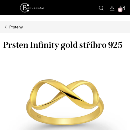
|
N
Přejít
na
obsah
K
Prsteny
Prsten Infinity gold stříbro 925