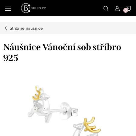
|
N
Přejít
na
obsah
K
Stříbrné náušnice
Náušnice Vánoční sob stříbro
925