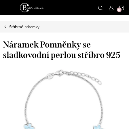
|
N
Přejít
na
obsah
K
Stříbrné náramky
Náramek Pomněnky se
sladkovodní perlou stříbro 925