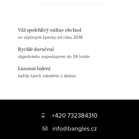
Váš spolehlivý online obchod
se stylovými šperky od roku 2018
Rychlé doručení
objednávku expedujeme do 24 hodin
Luxusní balení
každý šperk zabalíme s láskou
Z
á
+420 732384310
p
info
@
bangles.cz
a