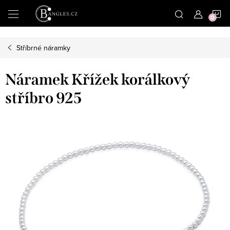
|
N
Přejít
na
obsah
K
Stříbrné náramky
Náramek Křížek korálkový
stříbro 925