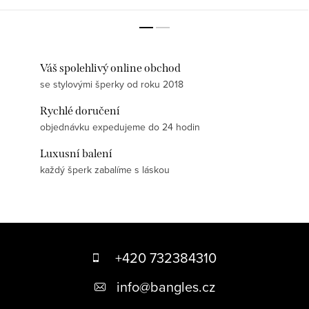
Váš spolehlivý online obchod
se stylovými šperky od roku 2018
Rychlé doručení
objednávku expedujeme do 24 hodin
Luxusní balení
každý šperk zabalíme s láskou
Z
á
+420 732384310
p
info
@
bangles.cz
a