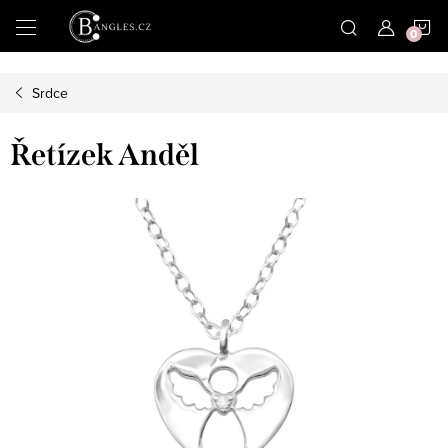
|
N
Přejít
na
obsah
K
Srdce
Řetízek Anděl