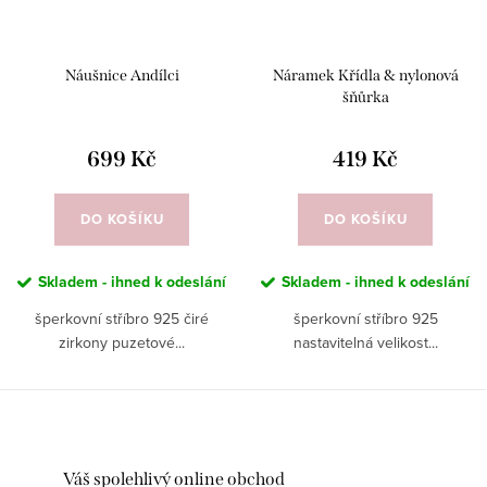
Náušnice Andílci
Náramek Křídla & nylonová
šňůrka
699 Kč
419 Kč
DO KOŠÍKU
DO KOŠÍKU
Skladem - ihned k odeslání
Skladem - ihned k odeslání
šperkovní stříbro 925 čiré
šperkovní stříbro 925
zirkony puzetové...
nastavitelná velikost...
Váš spolehlivý online obchod