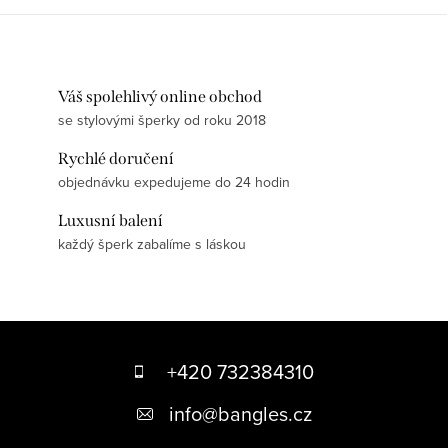
Váš spolehlivý online obchod
se stylovými šperky od roku 2018
Rychlé doručení
objednávku expedujeme do 24 hodin
Luxusní balení
každý šperk zabalíme s láskou
Z
á
+420 732384310
p
info
@
bangles.cz
a