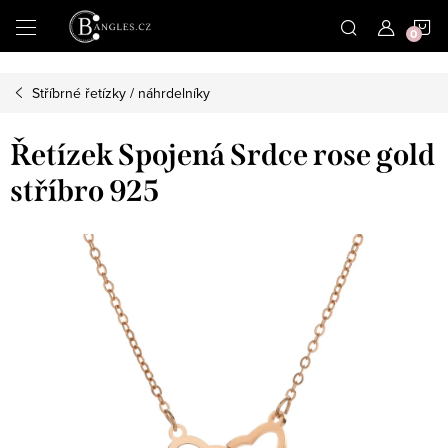
|
N
Přejít
na
obsah
K
Stříbrné řetízky / náhrdelníky
Řetízek Spojená Srdce rose gold
stříbro 925