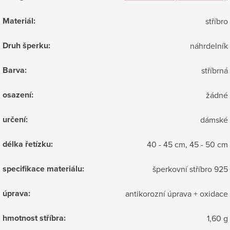
Materiál
:
stříbro
Druh šperku
:
náhrdelník
Barva
:
stříbrná
osazení
:
žádné
určení
:
dámské
délka řetízku
:
40 - 45 cm, 45 - 50 cm
specifikace materiálu
:
šperkovní stříbro 925
úprava
:
antikorozní úprava + oxidace
hmotnost stříbra
:
1,60 g