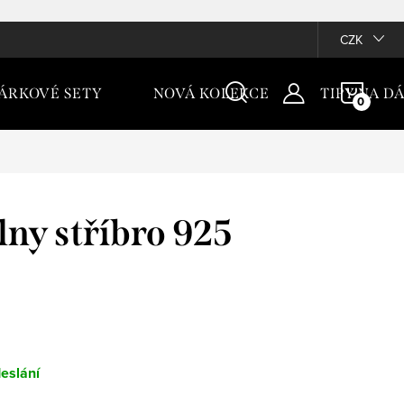
CZK
NÁKU
ÁRKOVÉ SETY
NOVÁ KOLEKCE
TIPY NA D
KOŠÍ
lny stříbro 925
eslání