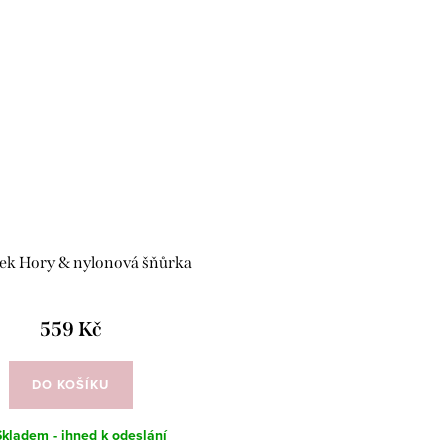
k Hory & nylonová šňůrka
559 Kč
DO KOŠÍKU
Skladem - ihned k odeslání