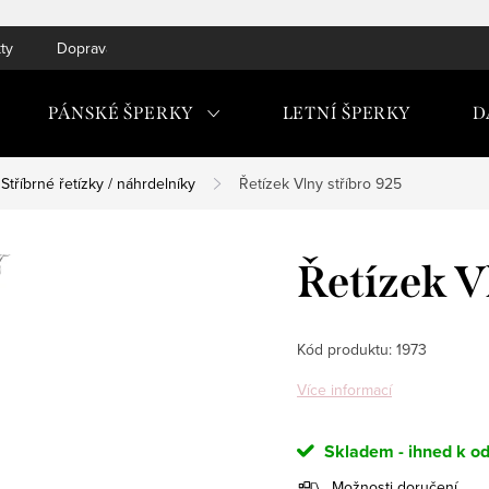
ty
Doprava do ČR a SK
PÁNSKÉ ŠPERKY
LETNÍ ŠPERKY
D
Stříbrné řetízky / náhrdelníky
Řetízek Vlny stříbro 925
Řetízek V
Kód produktu:
1973
Více informací
Skladem - ihned k od
Možnosti doručení