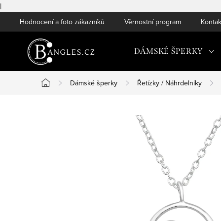
|
Přejít
Hodnocení a foto zákazníků
Věrnostní program
Kontak
na
obsah
DÁMSKÉ ŠPERKY
Dámské šperky
Řetízky / Náhrdelníky
Domů