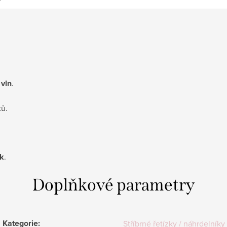
 vln
.
tů.
ek
.
Doplňkové parametry
Kategorie
:
Stříbrné řetízky / náhrdelníky