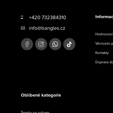
Z
á
Informac
+420 732384310
p
info
@
bangles.cz
a
Hodnocení 
t
Věrnostní 
í
Kontakty
Doprava do
Oblíbené kategorie
Šperky se srdcem