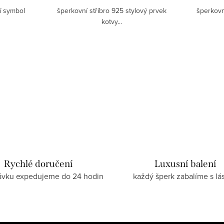
í symbol
šperkovní stříbro 925 stylový prvek
šperkovn
kotvy...
Rychlé doručení
Luxusní balení
ávku expedujeme do 24 hodin
každý šperk zabalíme s lá