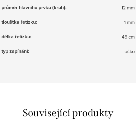
průměr hlavního prvku (kruh)
:
12 mm
tloušťka řetízku
:
1 mm
délka řetízku
:
45 cm
typ zapínání
:
očko
Související produkty