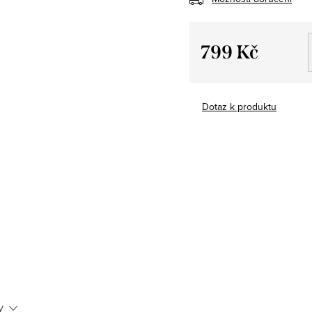
799 Kč
Měrná
cena:
Dotaz k produktu
y