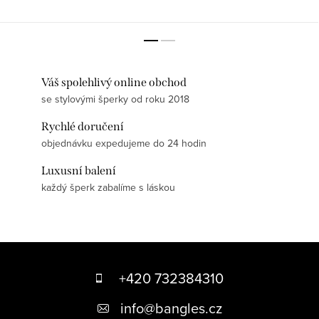
Váš spolehlivý online obchod
se stylovými šperky od roku 2018
Rychlé doručení
objednávku expedujeme do 24 hodin
Luxusní balení
každý šperk zabalíme s láskou
Z
á
+420 732384310
p
info
@
bangles.cz