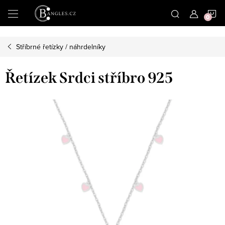
|
N
Přejít
na
obsah
K
Stříbrné řetízky / náhrdelníky
Řetízek Srdci stříbro 925