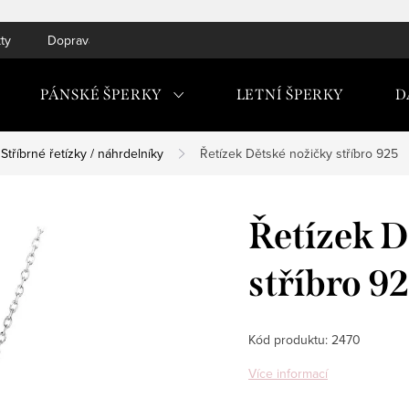
ty
Doprava do ČR a SK
PÁNSKÉ ŠPERKY
LETNÍ ŠPERKY
D
Stříbrné řetízky / náhrdelníky
Řetízek Dětské nožičky stříbro 925
Řetízek D
stříbro 9
Kód produktu:
2470
Více informací