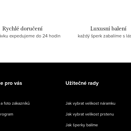
Rychlé doručení
Luxusní balení
ávku expedujeme do 24 hodin
každý šperk zabalíme s lá
e pro vás
Užitečné rady
a foto zákazníků
Jak vybrat velikost náramku
program
Jak vybrat velikost prstenu
Jak šperky balíme