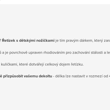
u?
Řetízek s dětskými nožičkami
je tím pravým dárkem, který zar
5 a je povrchově upraven rhodiováním pro zachování stálosti a le
kuličkami, které dotvářejí celkový dojem řetízku.
tně přizpůsobit vašemu dekoltu
- délka lze nastavit v rozmezí od