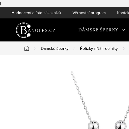
|
Přejít
Hodnocení a foto zákazníků
Věrnostní program
Kontak
na
obsah
DÁMSKÉ ŠPERKY
Dámské šperky
Řetízky / Náhrdelníky
Domů