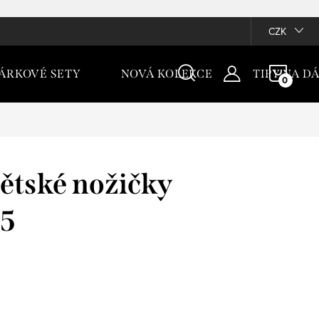
CZK
NÁKU
ÁRKOVÉ SETY
NOVÁ KOLEKCE
TIPY NA D
KOŠÍ
ětské nožičky
25