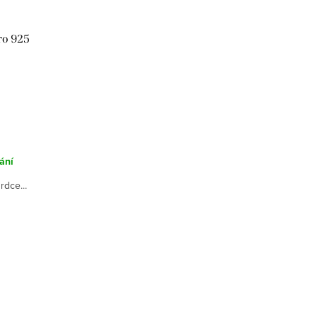
ro 925
ání
rdce...