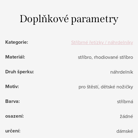
Doplňkové parametry
Kategorie
:
Stříbrné řetízky / náhrdelníky
Materiál
:
stříbro, rhodiované stříbro
Druh šperku
:
náhrdelník
Motiv
:
pro štěstí, dětské nožičky
Barva
:
stříbrná
osazení
:
žádné
určení
:
dámské