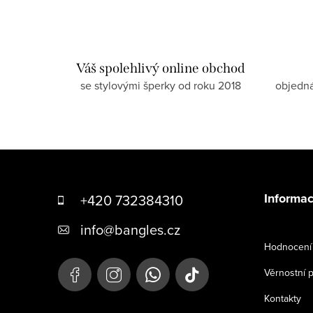
Váš spolehlivý online obchod
se stylovými šperky od roku 2018
objedn
Z
á
Informac
+420 732384310
p
info
@
bangles.cz
a
Hodnocení 
t
Věrnostní 
í
Kontakty