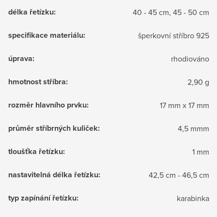
délka řetízku
:
40 - 45 cm, 45 - 50 cm
specifikace materiálu
:
šperkovní stříbro 925
úprava
:
rhodiováno
hmotnost stříbra
:
2,90 g
rozměr hlavního prvku
:
17 mm x 17 mm
průměr stříbrných kuliček
:
4,5 mmm
tloušťka řetízku
:
1 mm
nastavitelná délka řetízku
:
42,5 cm - 46,5 cm
typ zapínání řetízku
:
karabinka