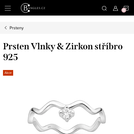
|
N
Přejít
na
obsah
K
Prsteny
Prsten Vlnky & Zirkon stříbro
925
Akce