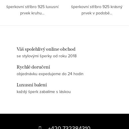
šperkovní stříbro 925 luxusní
šperkovní stříbro 925 krásný
prvek kruhu...
prvek v podobě...
Váš spolehlivý online obchod
se stylovými šperky od roku 2018
Rychlé doručení
objednávku expedujeme do 24 hodin
Luxusní balení
každý šperk zabalíme s láskou
Z
á
+420 732384310