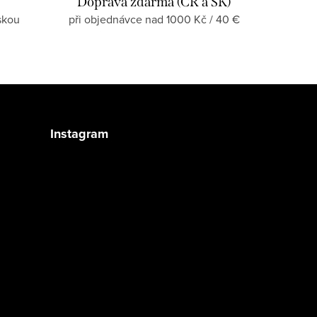
Doprava zdarma (ČR a SK)
skou
při objednávce nad 1000 Kč / 40 €
Instagram
Sledovat na Instagramu