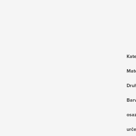
Kat
Mate
Dru
Bar
osa
urče