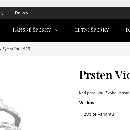
ty
Doprava do ČR a SK
PÁNSKÉ ŠPERKY
LETNÍ ŠPERKY
D
y Eye stříbro 925
Prsten Vi
Kód produktu:
Zvolte variant
Velikost