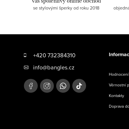
Váš spolehlivý online obchod
se stylovými šperky od roku 2018
objedn
Z
á
Informac
+420 732384310
p
info
@
bangles.cz
a
Hodnocení 
t
Věrnostní 
í
Kontakty
Doprava do