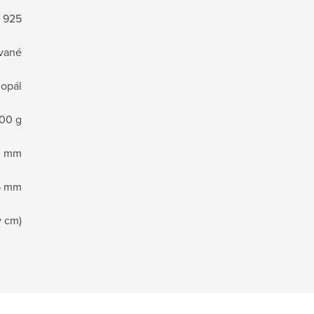
o 925
ované
 opál
,00 g
0 mm
5 mm
v cm)