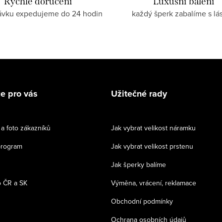
Rychlé doručení
Luxusní balení
ávku expedujeme do 24 hodin
každý šperk zabalíme s lá
e pro vás
Užitečné rady
a foto zákazníků
Jak vybrat velikost náramku
program
Jak vybrat velikost prstenu
Jak šperky balíme
 ČR a SK
Výměna, vrácení, reklamace
Obchodní podmínky
Ochrana osobních údajů