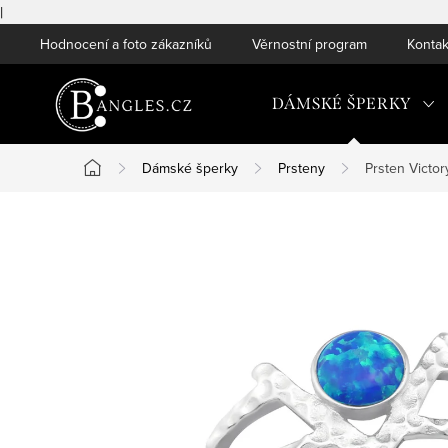
|
Přejít
Hodnocení a foto zákazníků
Věrnostní program
Kontak
na
obsah
DÁMSKÉ ŠPERKY
Dámské šperky
Prsteny
Prsten Victor
Domů