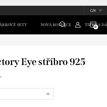
CZK
NÁKU
ÁRKOVÉ SETY
NOVÁ KOLEKCE
TIPY NA D
KOŠÍ
ctory Eye stříbro 925
u