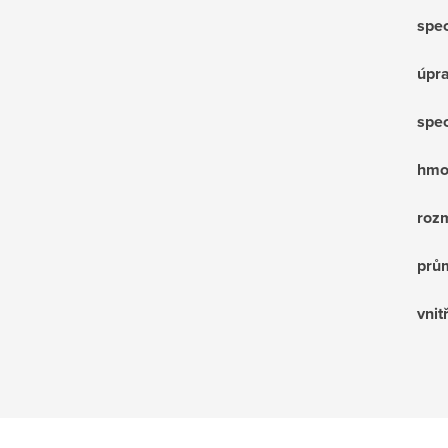
spec
úpr
spec
hmot
rozm
prů
vnit