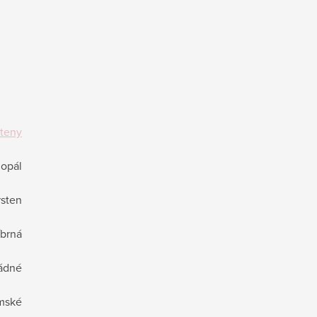
steny
 opál
rsten
íbrná
ádné
mské