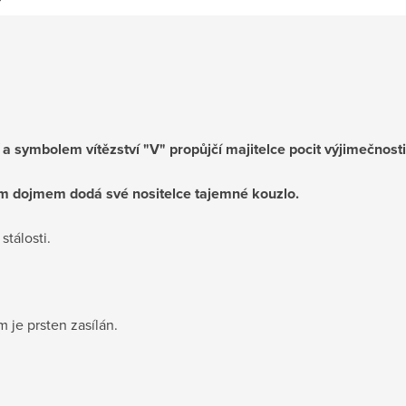
 a symbolem vítězství "V" propůjčí majitelce pocit výjimečnosti
m dojmem dodá své nositelce tajemné kouzlo.
tálosti.
m je prsten zasílán.