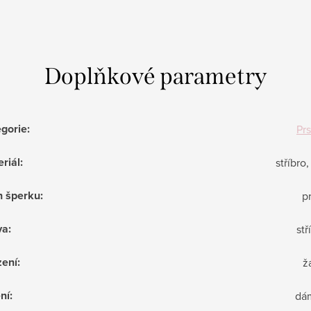
Doplňkové parametry
egorie
:
Pr
riál
:
stříbro,
h šperku
:
p
va
:
stř
zení
:
ž
ní
:
dá