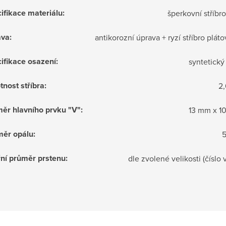
ifikace materiálu
:
šperkovní stříbr
ava
:
antikorozní úprava + ryzí stříbro plát
ifikace osazení
:
syntetický
nost stříbra
:
2
ěr hlavního prvku "V"
:
13 mm x 1
měr opálu
:
řní průměr prstenu
:
dle zvolené velikosti (číslo 