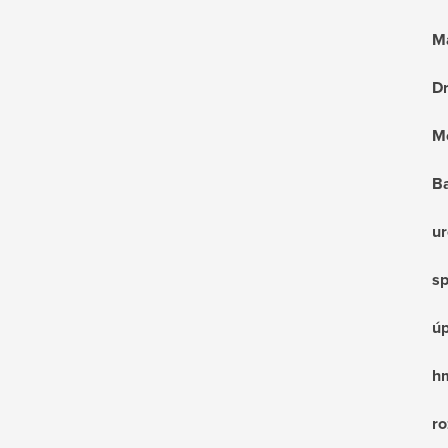
Ma
D
Mo
B
ur
sp
ú
hm
ro