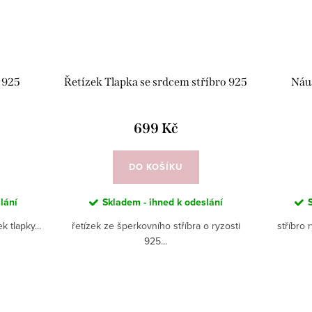
 925
Řetízek Tlapka se srdcem stříbro 925
Náuš
699 Kč
DO KOŠÍKU
lání
Skladem - ihned k odeslání
k tlapky...
řetízek ze šperkovního stříbra o ryzosti
stříbro 
925...