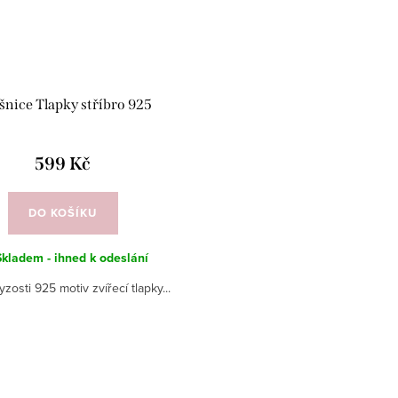
nice Tlapky stříbro 925
599 Kč
DO KOŠÍKU
Skladem - ihned k odeslání
ryzosti 925 motiv zvířecí tlapky...