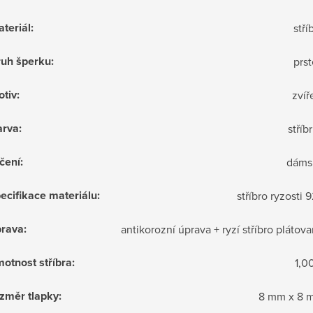
teriál
:
stří
ruh šperku
:
prs
tiv
:
zvíř
arva
:
stříb
čení
:
dáms
ecifikace materiálu
:
stříbro ryzosti 
prava
:
antikorozní úprava + ryzí stříbro plátov
otnost stříbra
:
1,0
změr tlapky
:
8 mm x 8 