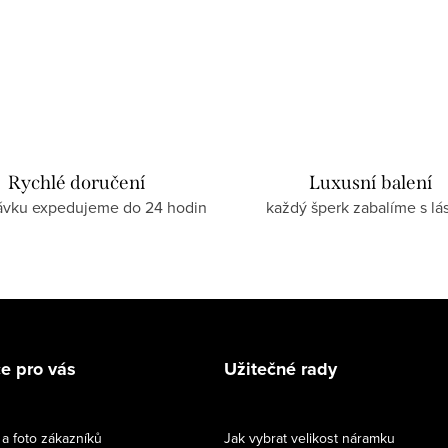
Rychlé doručení
Luxusní balení
ávku expedujeme do 24 hodin
každý šperk zabalíme s lá
e pro vás
Užitečné rady
a foto zákazníků
Jak vybrat velikost náramku