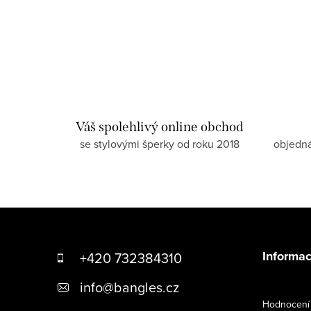
Váš spolehlivý online obchod
se stylovými šperky od roku 2018
objedn
Z
á
Informac
+420 732384310
p
info
@
bangles.cz
a
Hodnocení 