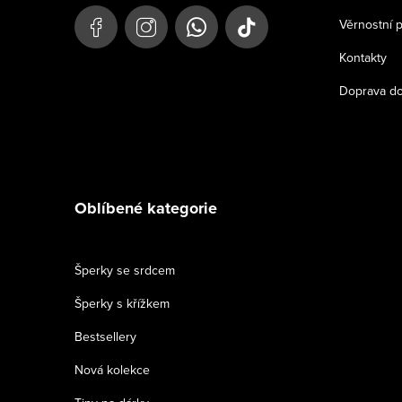
t
Věrnostní 
í
Kontakty
Doprava do
Oblíbené kategorie
Šperky se srdcem
Šperky s křížkem
Bestsellery
Nová kolekce