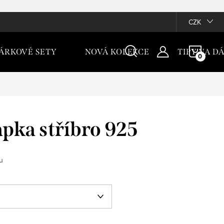
CZK
NÁKU
ÁRKOVÉ SETY
NOVÁ KOLEKCE
TIPY NA D
KOŠÍ
apka stříbro 925
u