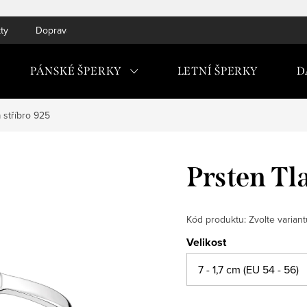
ty
Doprava do ČR a SK
PÁNSKÉ ŠPERKY
LETNÍ ŠPERKY
D
 stříbro 925
Prsten Tl
Kód produktu:
Zvolte variant
Velikost