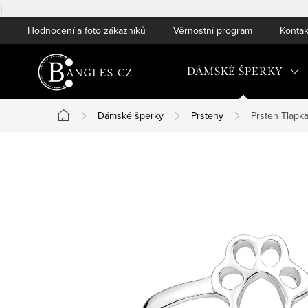
|
Přejít
Hodnocení a foto zákazníků
Věrnostní program
Kontak
na
obsah
DÁMSKÉ ŠPERKY
Dámské šperky
Prsteny
Prsten Tlapka
Domů