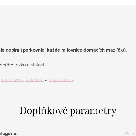
věle doplní šperkovnici každé milovnice domácích mazlíčků
.
bého lesku a stálosti.
-
náramkem
,
řetízkem
a
náušnicemi
.
Doplňkové parametry
tegorie
:
Prst