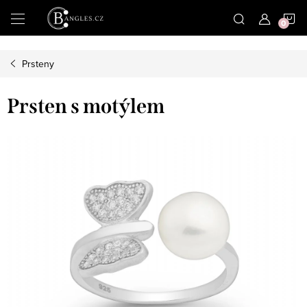
|
N
Přejít
na
obsah
K
Prsteny
Prsten s motýlem