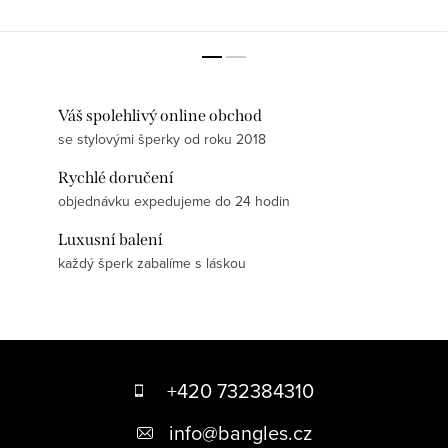
Váš spolehlivý online obchod
se stylovými šperky od roku 2018
Rychlé doručení
objednávku expedujeme do 24 hodin
Luxusní balení
každý šperk zabalíme s láskou
Z
á
+420 732384310
p
info
@
bangles.cz