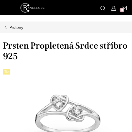
|
N
Přejít
na
obsah
K
Prsteny
Prsten Propletená Srdce stříbro
925
Tip