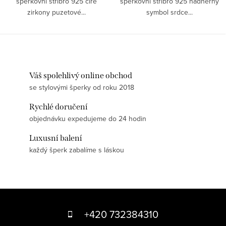
šperkovní stříbro 925 čiré
šperkovní stříbro 925 nádherný
zirkony puzetové...
symbol srdce...
Váš spolehlivý online obchod
se stylovými šperky od roku 2018
Rychlé doručení
objednávku expedujeme do 24 hodin
Luxusní balení
každý šperk zabalíme s láskou
Z
á
+420 732384310