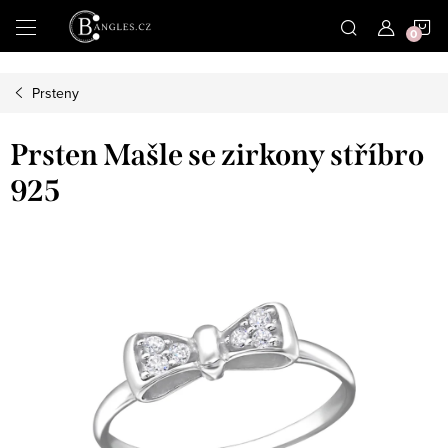
|
N
Přejít
na
obsah
K
Prsteny
Prsten Mašle se zirkony stříbro
925