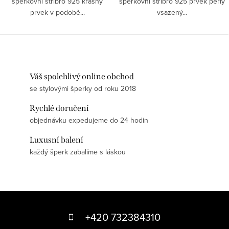
šperkovní stříbro 925 krásný
šperkovní stříbro 925 prvek perly
prvek v podobě...
vsazený...
Váš spolehlivý online obchod
se stylovými šperky od roku 2018
Rychlé doručení
objednávku expedujeme do 24 hodin
Luxusní balení
každý šperk zabalíme s láskou
Z
á
+420 732384310