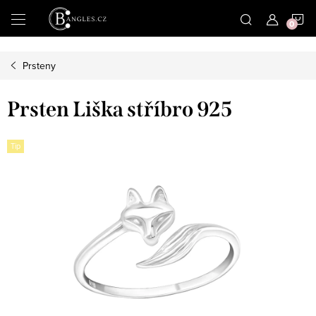
|
N
Přejít
na
obsah
K
Prsteny
Prsten Liška stříbro 925
Tip