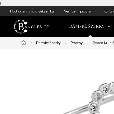
|
Přejít
Hodnocení a foto zákazníků
Věrnostní program
Kontak
na
obsah
DÁMSKÉ ŠPERKY
Dámské šperky
Prsteny
Prsten Kruh &
Domů