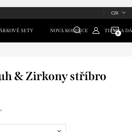
CZK
NÁKU
ÁRKOVÉ SETY
NOVÁ KOLEKCE
TIPY NA D
KOŠÍ
uh & Zirkony stříbro
u