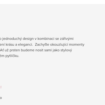
o jednoduchý design v kombinaci se zářivými
cení krásu a eleganci. Zachyťte okouzlující momenty
 Ať už prsten budeme nosit sami jako stylový
ém pytlíčku.
ny
ro