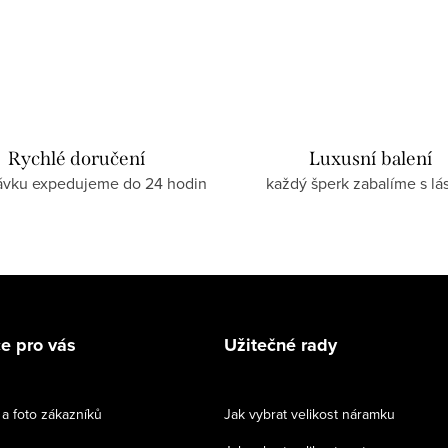
Rychlé doručení
Luxusní balení
ávku expedujeme do 24 hodin
každý šperk zabalíme s lá
e pro vás
Užitečné rady
a foto zákazníků
Jak vybrat velikost náramku