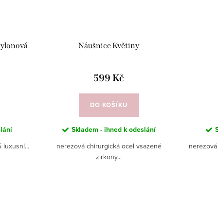
nylonová
Náušnice Květiny
599 Kč
DO KOŠÍKU
lání
Skladem - ihned k odeslání
luxusní...
nerezová chirurgická ocel vsazené
nerezová 
zirkony...