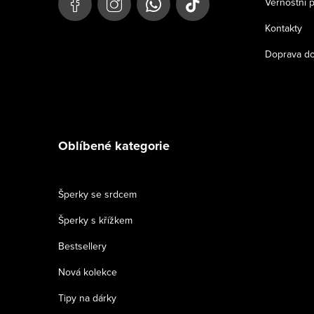
t
Věrnostní 
í
Kontakty
Doprava do
Oblíbené kategorie
Šperky se srdcem
Šperky s křížkem
Bestsellery
Nová kolekce
Tipy na dárky