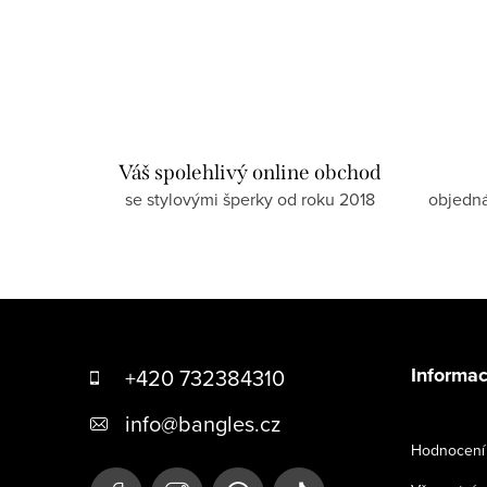
Váš spolehlivý online obchod
se stylovými šperky od roku 2018
objedn
Z
á
Informac
+420 732384310
p
info
@
bangles.cz
a
Hodnocení 