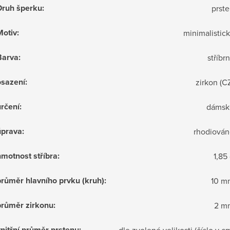
Druh šperku
:
prst
Motiv
:
minimalistic
Barva
:
stříbr
osazení
:
zirkon (C
rčení
:
dámsk
úprava
:
rhodiován
motnost stříbra
:
1,85
růměr hlavního prvku (kruh)
:
10 m
průměr zirkonu
:
2 m
nitřní průměr prstenu
:
dle zvolené velikosti (číslo v c