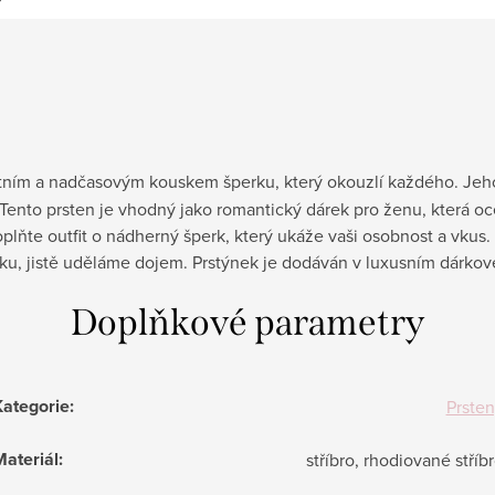
tním a nadčasovým kouskem šperku, který okouzlí každého. Jeh
. Tento prsten je vhodný jako romantický dárek pro ženu, která o
plňte outfit o nádherný šperk, který ukáže vaši osobnost a vkus.
u, jistě uděláme dojem. Prstýnek je dodáván v luxusním dárkov
Doplňkové parametry
Kategorie
:
Prste
ateriál
:
stříbro, rhodiované stříb