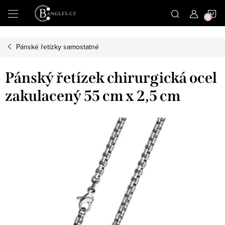
|
N
Přejít
na
obsah
K
Pánské řetízky samostatné
Pánský řetízek chirurgická ocel
zakulacený 55 cm x 2,5 cm