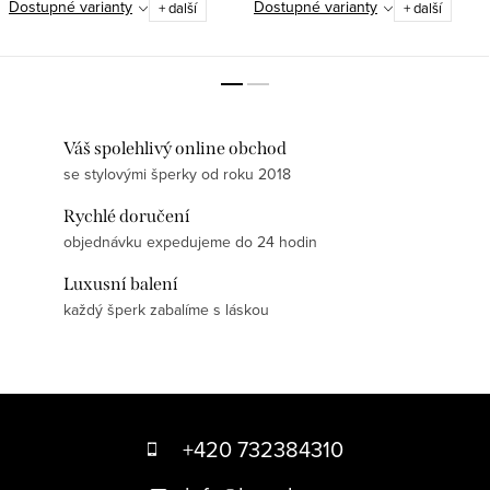
Dostupné varianty
Dostupné varianty
+ další
+ další
Váš spolehlivý online obchod
se stylovými šperky od roku 2018
Rychlé doručení
objednávku expedujeme do 24 hodin
Luxusní balení
každý šperk zabalíme s láskou
Z
á
+420 732384310
p