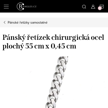
|
N
Přejít
na
obsah
K
Pánské řetízky samostatné
Pánský řetízek chirurgická ocel
plochý 55 cm x 0,45 cm