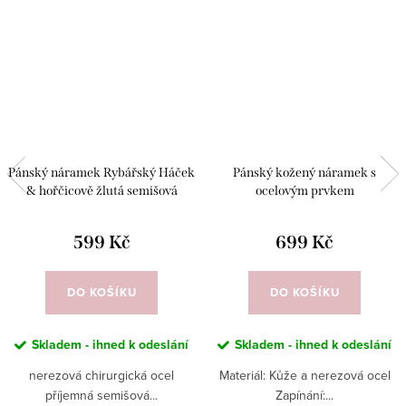
Pánský náramek Rybářský Háček
Pánský kožený náramek s
& hořčicově žlutá semišová
ocelovým prvkem
šňůrka
599 Kč
699 Kč
DO KOŠÍKU
DO KOŠÍKU
Skladem - ihned k odeslání
Skladem - ihned k odeslání
nerezová chirurgická ocel
Materiál: Kůže a nerezová ocel
příjemná semišová...
Zapínání:...