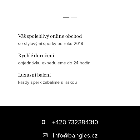
Váš spolehlivý online obchod
se stylovými šperky od roku 2018
Rychlé doručení
objednávku expedujeme do 24 hodin
Luxusní balení
každý šperk zabalíme s láskou
Z
á
+420 732384310
p
info
@
bangles.cz