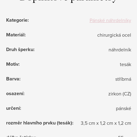
Kategorie
:
Pánské náhrdelníky
Materiál
:
chirurgická ocel
Druh šperku
:
náhrdelník
Motiv
:
tesák
Barva
:
stříbrná
osazení
:
zirkon (CZ)
určení
:
pánské
rozměr hlavního prvku (tesák)
:
3,5 cm x 1,2 cm x 1,2 cm