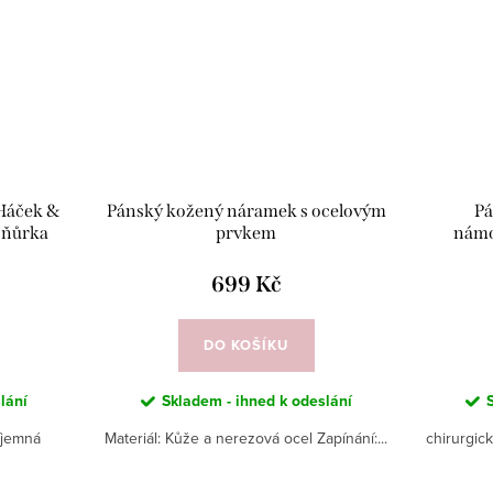
Háček &
Pánský kožený náramek s ocelovým
Pá
šňůrka
prvkem
námo
699 Kč
DO KOŠÍKU
lání
Skladem - ihned k odeslání
íjemná
Materiál: Kůže a nerezová ocel Zapínání:...
chirurgic