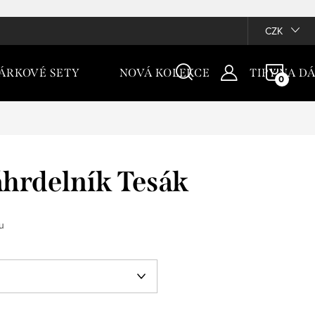
CZK
NÁKU
ÁRKOVÉ SETY
NOVÁ KOLEKCE
TIPY NA D
KOŠÍ
hrdelník Tesák
u