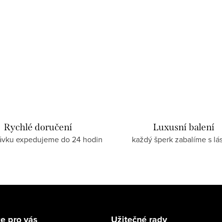
Rychlé doručení
Luxusní balení
ávku expedujeme do 24 hodin
každý šperk zabalíme s lá
e pro vás
Užitečné rady