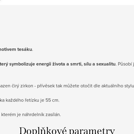
 motivem tesáku
.
ý symbolizuje energii života a smrti, sílu a sexualitu
. Působí 
zen čirý zirkon - přívěsek tak můžete otočit dle aktuálního stylu
lka každého řetízku je 55 cm.
e kterém je náhrdelník zasílán.
Doplňkové parametry