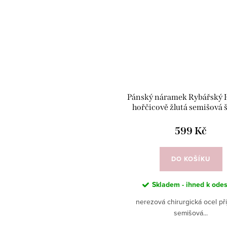
Pánský náramek Rybářský 
hořčicově žlutá semišová 
599 Kč
DO KOŠÍKU
Skladem - ihned k odes
nerezová chirurgická ocel př
semišová...