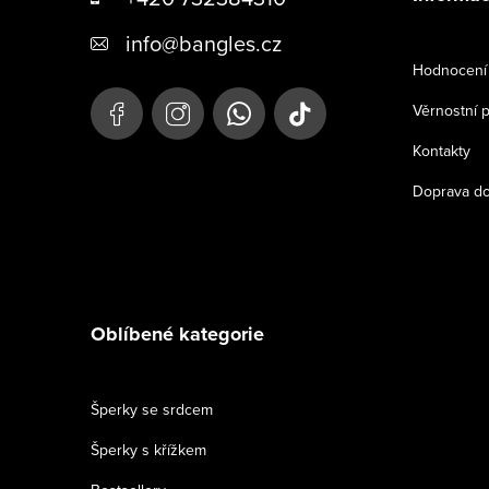
p
info
@
bangles.cz
a
Hodnocení 
t
Věrnostní 
í
Kontakty
Doprava do
Oblíbené kategorie
Šperky se srdcem
Šperky s křížkem