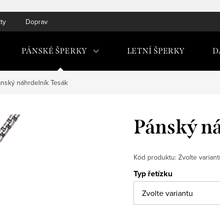
ty
Doprava do ČR a SK
PÁNSKÉ ŠPERKY
LETNÍ ŠPERKY
D
nský náhrdelník Tesák
Pánský ná
Kód produktu:
Zvolte variant
Typ řetízku