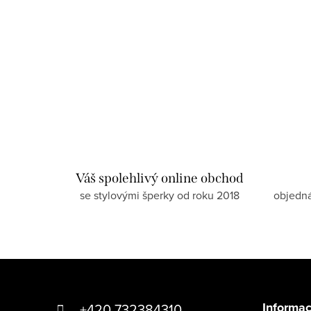
Váš spolehlivý online obchod
se stylovými šperky od roku 2018
objedn
Z
á
Informac
+420 732384310