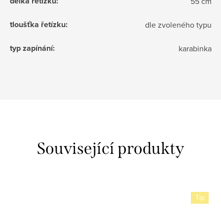
délka řetízku
:
55 cm
tloušťka řetízku
:
dle zvoleného typu
typ zapínání
:
karabinka
Související produkty
Tip