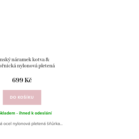
nský náramek kotva &
řnická nylonová pletená
šňůrka
699 Kč
DO KOŠÍKU
Skladem - ihned k odeslání
ká ocel nylonová pletená šňůrka...