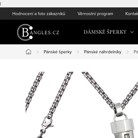
|
Přejít
Hodnocení a foto zákazníků
Věrnostní program
Kontak
na
obsah
DÁMSKÉ ŠPERKY
Pánské šperky
Pánské náhrdelníky
Pá
Domů