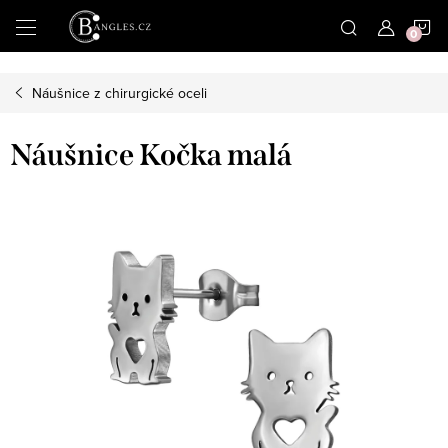
|
N
Přejít
na
obsah
K
Náušnice z chirurgické oceli
Náušnice Kočka malá