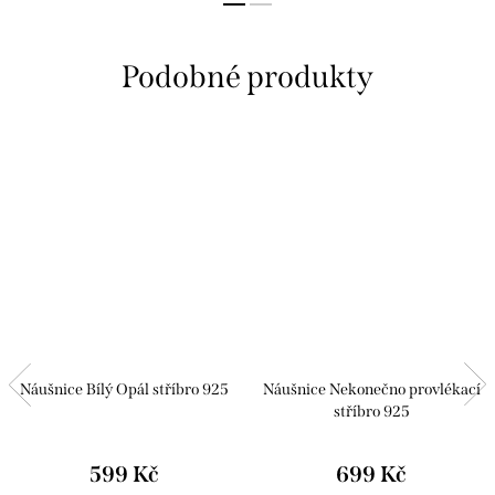
Náušnice Bílý Opál stříbro 925
Náušnice Nekonečno provlékací
stříbro 925
599 Kč
699 Kč