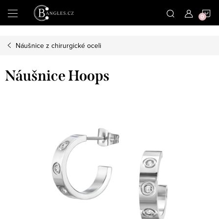
|
N
Přejít
na
obsah
K
Náušnice z chirurgické oceli
Náušnice Hoops