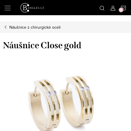
|
N
Přejít
na
obsah
K
Náušnice z chirurgické oceli
Náušnice Close gold