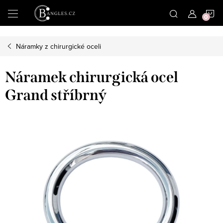
|
N
Přejít
na
obsah
K
Náramky z chirurgické oceli
Náramek chirurgická ocel
Grand stříbrný