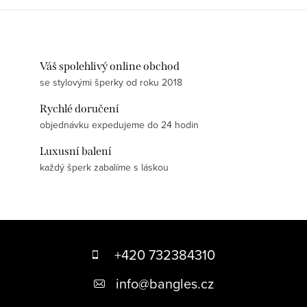
Váš spolehlivý online obchod
se stylovými šperky od roku 2018
Rychlé doručení
objednávku expedujeme do 24 hodin
Luxusní balení
každý šperk zabalíme s láskou
Z
á
+420 732384310
p
info
@
bangles.cz
a