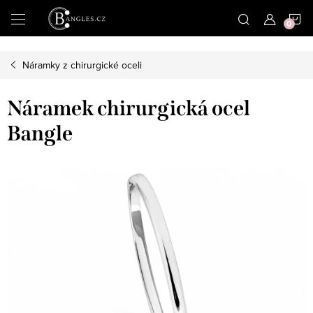
|
N
Přejít
na
obsah
K
Náramky z chirurgické oceli
Náramek chirurgická ocel
Bangle