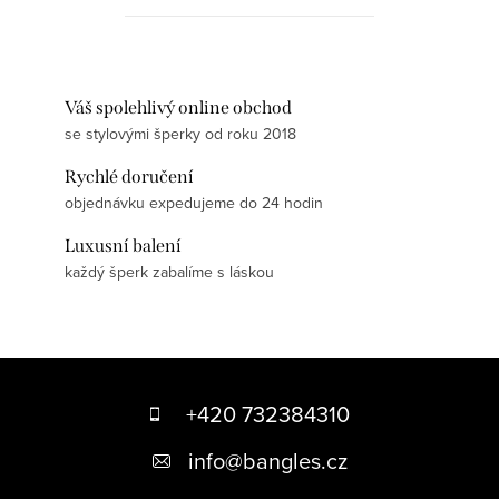
Váš spolehlivý online obchod
se stylovými šperky od roku 2018
Rychlé doručení
objednávku expedujeme do 24 hodin
Luxusní balení
každý šperk zabalíme s láskou
Z
á
+420 732384310
p
info
@
bangles.cz
a