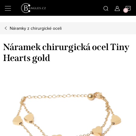
|
N
Přejít
na
obsah
K
Náramky z chirurgické oceli
Náramek chirurgická ocel Tiny
Hearts gold