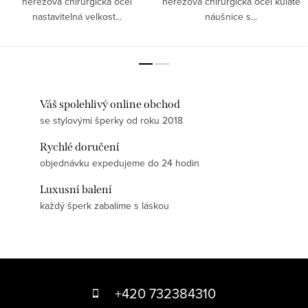
nerezová chirurgická ocel
nerezová chirurgická ocel kulaté
nastavitelná velkost...
náušnice s...
Váš spolehlivý online obchod
se stylovými šperky od roku 2018
Rychlé doručení
objednávku expedujeme do 24 hodin
Luxusní balení
každý šperk zabalíme s láskou
Z
á
+420 732384310