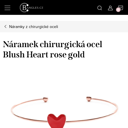
|
N
Přejít
na
obsah
K
Náramky z chirurgické oceli
Náramek chirurgická ocel
Blush Heart rose gold