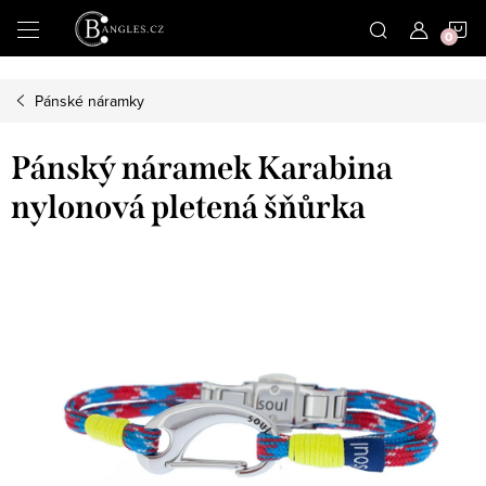
|
N
Přejít
na
obsah
K
Pánské náramky
Pánský náramek Karabina
nylonová pletená šňůrka