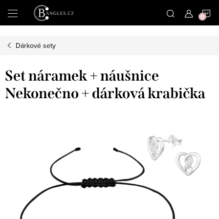
|
N
Přejít
na
obsah
K
Dárkové sety
Set náramek + náušnice
Nekonečno + dárková krabička