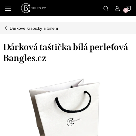
|
N
Přejít
na
obsah
K
Dárkové krabičky a balení
Dárková taštička bílá perleťová
Bangles.cz