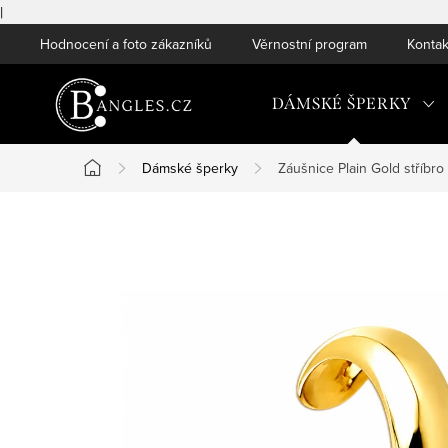
|
Přejít
Hodnocení a foto zákazníků
Věrnostní program
Kontak
na
obsah
DÁMSKÉ ŠPERKY
Dámské šperky
Záušnice Plain Gold stříbro
Domů