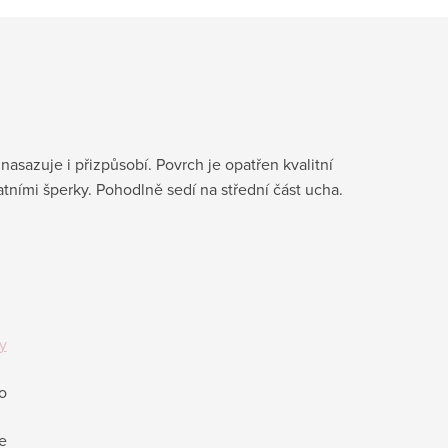
asazuje i přizpůsobí. Povrch je opatřen kvalitní
atními šperky. Pohodlně sedí na střední část ucha.
y
ro
e