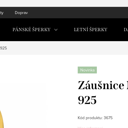
ty
Doprava do ČR a SK
PÁNSKÉ ŠPERKY
LETNÍ ŠPERKY
D
 925
Novinka
Záušnice 
925
Kód produktu:
3675