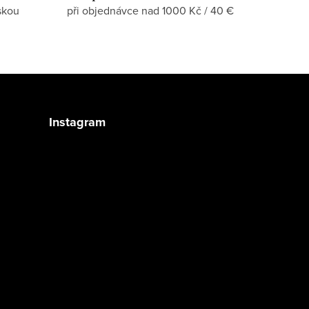
skou
při objednávce nad 1000 Kč / 40 €
Instagram
Sledovat na Instagramu