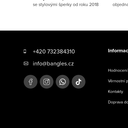
se stylovými šperky od roku 2018
objedn
Z
á
Informac
+420 732384310
p
info
@
bangles.cz
a
Hodnocení 
t
Věrnostní 
í
Kontakty
Doprava do