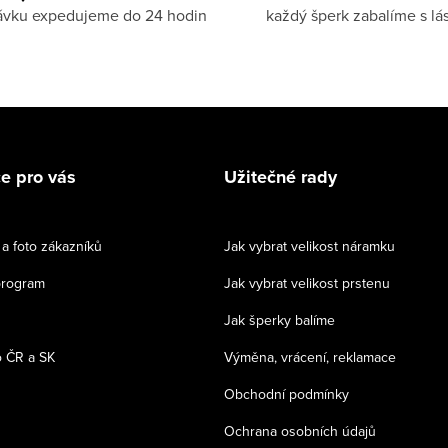
ávku expedujeme do 24 hodin
každý šperk zabalíme s lá
e pro vás
Užitečné rady
a foto zákazníků
Jak vybrat velikost náramku
program
Jak vybrat velikost prstenu
Jak šperky balíme
 ČR a SK
Výměna, vrácení, reklamace
Obchodní podmínky
Ochrana osobních údajů