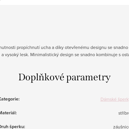
nutnosti propíchnutí ucha a díky otevřenému designu se snadno n
d a vysoký lesk. Minimalistický design se snadno kombinuje s ost
Doplňkové parametry
Kategorie
:
Dámské šperk
Materiál
:
stříb
Druh šperku
:
záušnic