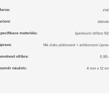
Barva
:
zlat
určení
:
dámsk
specifikace materiálu
:
šperkovní stříbro 92
úprava
:
14k zlato plátované + antikorozní úprav
hmotnost stříbra
:
0,95 
rozměr náušnic
:
4 mm x 12 m